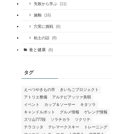
(11)
失敗から学ぶ
(16)
施釉
(6)
穴窯に挑戦
(8)
粘土の話
食と健康
(6)
タグ
えべつやきもの市
きいちごプロジェクト
アトリエ整備
アルテピアッツァ美唄
イベント
カップ＆ソーサー
キタソラ
キャンドルポット
グルメ情報
ゲレンデ情報
ズリ山777段
ソラチカラ
ツクリテ
テラコッタ
テレマークスキー
トレーニング