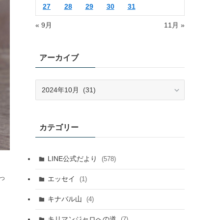
27
28
29
30
31
« 9月
11月 »
アーカイブ
ア
ー
カ
イ
カテゴリー
ブ
LINE公式だより
(578)
っ
エッセイ
(1)
キナバル山
(4)
キリマンジャロへの道
(7)