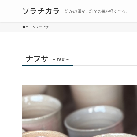
ソラチカラ
誰かの風が、誰かの翼を軽くする。
ホーム
ナフサ
ナフサ
– tag –