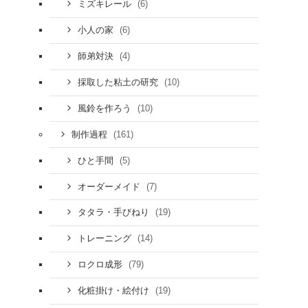
(6)
ミズキレール
(6)
小人の家
(4)
師弟対決
(10)
採取した粘土の研究
(10)
風鈴を作ろう
(161)
制作過程
(5)
ひと手間
(7)
オーダーメイド
(19)
タタラ・手びねり
(14)
トレーニング
(79)
ロクロ成形
(19)
化粧掛け・絵付け