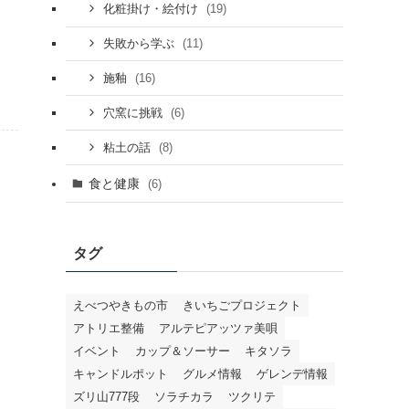
(19)
化粧掛け・絵付け
(11)
失敗から学ぶ
(16)
施釉
(6)
穴窯に挑戦
(8)
粘土の話
食と健康
(6)
タグ
えべつやきもの市
きいちごプロジェクト
アトリエ整備
アルテピアッツァ美唄
イベント
カップ＆ソーサー
キタソラ
キャンドルポット
グルメ情報
ゲレンデ情報
ズリ山777段
ソラチカラ
ツクリテ