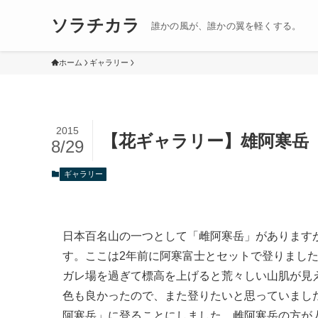
ソラチカラ
誰かの風が、誰かの翼を軽くする。
ホーム
ギャラリー
2015
【花ギャラリー】雄阿寒岳
8/29
ギャラリー
日本百名山の一つとして「雌阿寒岳」があります
す。ここは2年前に阿寒富士とセットで登りまし
ガレ場を過ぎて標高を上げると荒々しい山肌が見
色も良かったので、また登りたいと思っていまし
阿寒岳」に登ることにしました。雌阿寒岳の方が