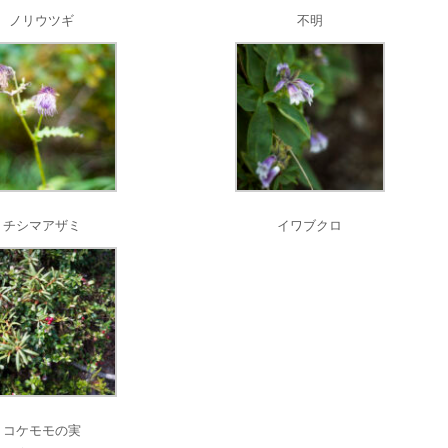
ノリウツギ
不明
チシマアザミ
イワブクロ
コケモモの実