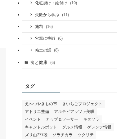
(19)
化粧掛け・絵付け
(11)
失敗から学ぶ
(16)
施釉
(6)
穴窯に挑戦
(8)
粘土の話
食と健康
(6)
タグ
えべつやきもの市
きいちごプロジェクト
アトリエ整備
アルテピアッツァ美唄
イベント
カップ＆ソーサー
キタソラ
キャンドルポット
グルメ情報
ゲレンデ情報
ズリ山777段
ソラチカラ
ツクリテ