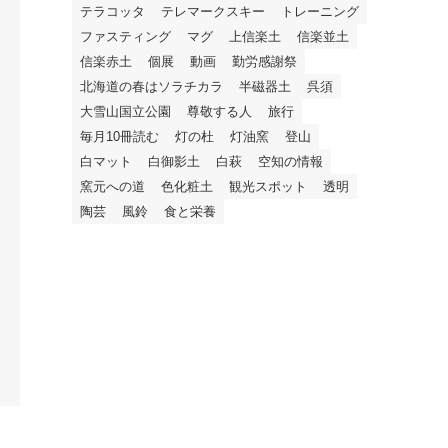
テラコッタ
テレマークスキー
トレーニング
ファスティング
マグ
上信楽土
信楽並土
信楽赤土
個展
動画
勤労感謝祭
北海道の春はソラチカラ
半磁器土
呉須
大雪山国立公園
尊敬する人
旅行
毎月10冊読む
灯の杜
灯油窯
登山
白マット
白御影土
白萩
空知の情報
窯元への道
色化粧土
観光スポット
透明
陶芸
風鈴
食と栄養