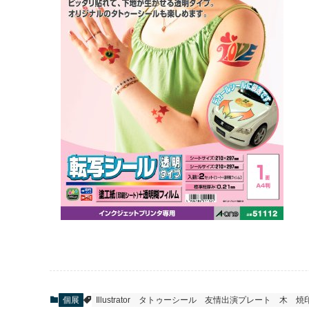
個展
Illustrator
タトゥーシール
友情出演プレート
木
焼