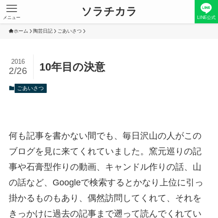
ソラチカラ
メニュー
LINE公式
ホーム
陶芸日記
ごあいさつ
2016
10年目の決意
2/26
ごあいさつ
何も記事を書かない間でも、毎日沢山の人がこの
ブログを見に来てくれていました。窯元巡りの記
事や石膏型作りの動画、キャンドル作りの話、山
の話など、Googleで検索するとかなり上位に引っ
掛かるものもあり、偶然訪問してくれて、それを
きっかけに過去の記事まで遡って読んでくれてい