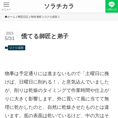
ソラチカラ
メニュー
LINE公式
ホーム
陶芸日記
制作過程
ロクロ成形
2015
慌てる師匠と弟子
5/31
ロクロ成形
物事は予定通りには進まないもので「土曜日に挽
けば、日曜日に削れる！」と意気込んでいました
が、削りは乾燥のタイミングで作業時間や仕上が
りに大きく影響します。外に置いて風に当てて無
理に乾かしたのと、自然に乾燥させたものとは違
います。底の表面は乾いているけど、中の方はそ