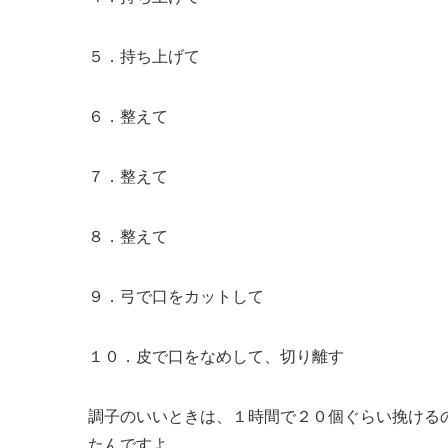
５．持ち上げて
６．整えて
７．整えて
８．整えて
９．弓で口をカットして
１０．皮で口をなめして、切り離す
調子のいいときは、１時間で２０個ぐらい挽ける
たんですよ。