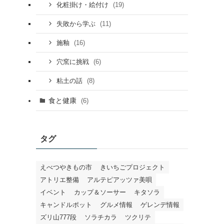
(19)
化粧掛け・絵付け
(11)
失敗から学ぶ
(16)
施釉
(6)
穴窯に挑戦
(8)
粘土の話
食と健康
(6)
タグ
えべつやきもの市
きいちごプロジェクト
アトリエ整備
アルテピアッツァ美唄
イベント
カップ＆ソーサー
キタソラ
キャンドルポット
グルメ情報
ゲレンデ情報
ズリ山777段
ソラチカラ
ツクリテ