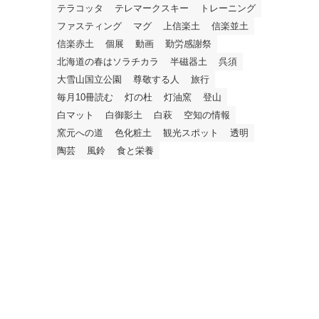
テラコッタ
テレマークスキー
トレーニング
ファスティング
マグ
上信楽土
信楽並土
信楽赤土
個展
動画
勤労感謝祭
北海道の春はソラチカラ
半磁器土
呉須
大雪山国立公園
尊敬する人
旅行
毎月10冊読む
灯の杜
灯油窯
登山
白マット
白御影土
白萩
空知の情報
窯元への道
色化粧土
観光スポット
透明
陶芸
風鈴
食と栄養