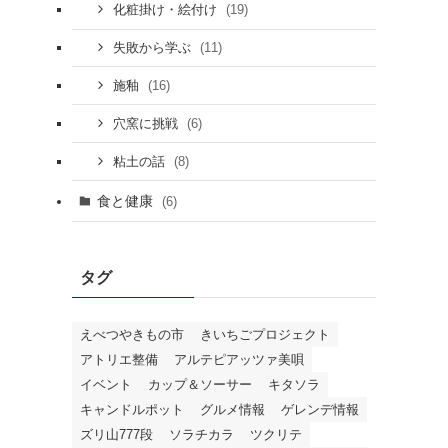
(19)
化粧掛け・絵付け
(11)
失敗から学ぶ
(16)
施釉
(6)
穴窯に挑戦
(8)
粘土の話
食と健康
(6)
タグ
えべつやきもの市
きいちごプロジェクト
アトリエ整備
アルテピアッツァ美唄
イベント
カップ＆ソーサー
キタソラ
キャンドルポット
グルメ情報
ゲレンデ情報
ズリ山777段
ソラチカラ
ツクリテ