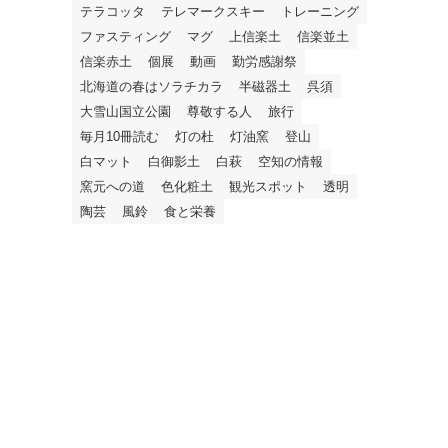
テラコッタ
テレマークスキー
トレーニング
ファスティング
マグ
上信楽土
信楽並土
信楽赤土
個展
動画
勤労感謝祭
北海道の春はソラチカラ
半磁器土
呉須
大雪山国立公園
尊敬する人
旅行
毎月10冊読む
灯の杜
灯油窯
登山
白マット
白御影土
白萩
空知の情報
窯元への道
色化粧土
観光スポット
透明
陶芸
風鈴
食と栄養