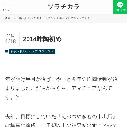
ソラチカラ
メニュー
LINE公式
ホーム
陶芸日記
企画モノ
キャンドルポットプロジェクト
2014
2014昨陶初め
1/18
キャンドルポットプロジェクト
年が明け半月が過ぎ、やっと今年の昨陶活動が始
まりました。だ～か～ら～、アマチュアなんで
す。(^^ゞ
去年、目標にしていた「えべつやきもの市出店」
は無事に達成し、予想以上の結果を出すことがで