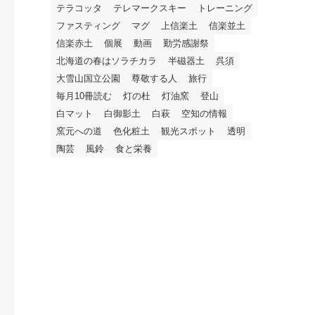
テラコッタ
テレマークスキー
トレーニング
ファスティング
マグ
上信楽土
信楽並土
信楽赤土
個展
動画
勤労感謝祭
北海道の春はソラチカラ
半磁器土
呉須
大雪山国立公園
尊敬する人
旅行
毎月10冊読む
灯の杜
灯油窯
登山
白マット
白御影土
白萩
空知の情報
窯元への道
色化粧土
観光スポット
透明
陶芸
風鈴
食と栄養