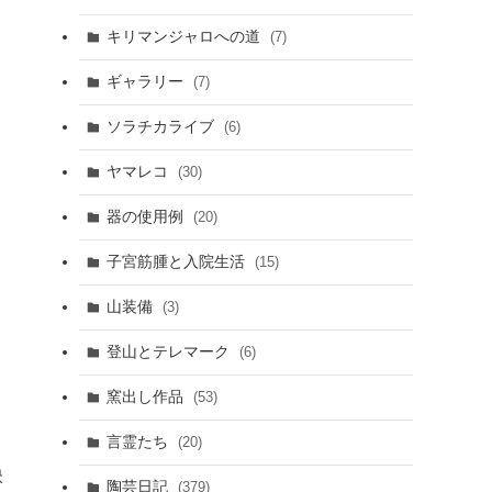
キリマンジャロへの道
(7)
ギャラリー
(7)
ソラチカライブ
(6)
ヤマレコ
(30)
器の使用例
(20)
子宮筋腫と入院生活
(15)
山装備
(3)
登山とテレマーク
(6)
窯出し作品
(53)
言霊たち
(20)
映
陶芸日記
(379)