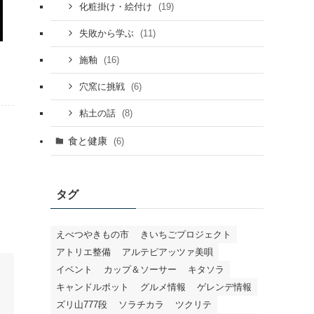
(19)
化粧掛け・絵付け
(11)
失敗から学ぶ
(16)
施釉
(6)
穴窯に挑戦
(8)
粘土の話
食と健康
(6)
タグ
えべつやきもの市
きいちごプロジェクト
アトリエ整備
アルテピアッツァ美唄
イベント
カップ＆ソーサー
キタソラ
キャンドルポット
グルメ情報
ゲレンデ情報
ズリ山777段
ソラチカラ
ツクリテ