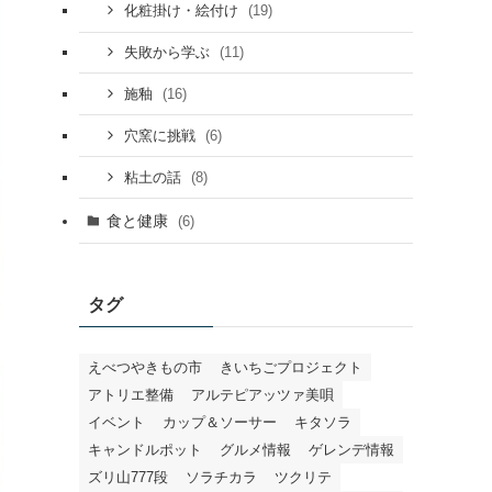
(19)
化粧掛け・絵付け
(11)
失敗から学ぶ
(16)
施釉
(6)
穴窯に挑戦
(8)
粘土の話
食と健康
(6)
タグ
えべつやきもの市
きいちごプロジェクト
アトリエ整備
アルテピアッツァ美唄
イベント
カップ＆ソーサー
キタソラ
キャンドルポット
グルメ情報
ゲレンデ情報
ズリ山777段
ソラチカラ
ツクリテ