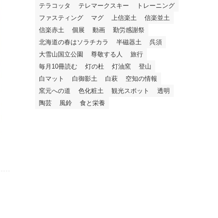
テラコッタ
テレマークスキー
トレーニング
ファスティング
マグ
上信楽土
信楽並土
信楽赤土
個展
動画
勤労感謝祭
北海道の春はソラチカラ
半磁器土
呉須
大雪山国立公園
尊敬する人
旅行
毎月10冊読む
灯の杜
灯油窯
登山
白マット
白御影土
白萩
空知の情報
窯元への道
色化粧土
観光スポット
透明
陶芸
風鈴
食と栄養