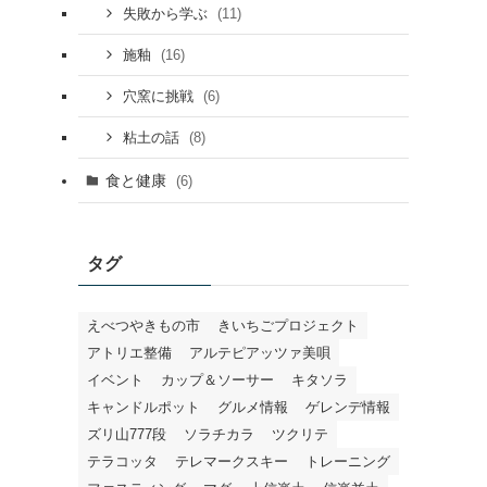
(11)
失敗から学ぶ
(16)
施釉
(6)
穴窯に挑戦
(8)
粘土の話
食と健康
(6)
タグ
えべつやきもの市
きいちごプロジェクト
アトリエ整備
アルテピアッツァ美唄
イベント
カップ＆ソーサー
キタソラ
キャンドルポット
グルメ情報
ゲレンデ情報
ズリ山777段
ソラチカラ
ツクリテ
テラコッタ
テレマークスキー
トレーニング