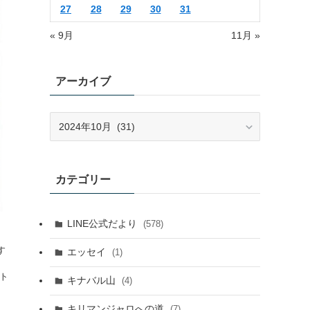
27
28
29
30
31
« 9月
11月 »
アーカイブ
ア
ー
カ
イ
カテゴリー
ブ
LINE公式だより
(578)
す
エッセイ
(1)
、
ト
キナバル山
(4)
キリマンジャロへの道
(7)