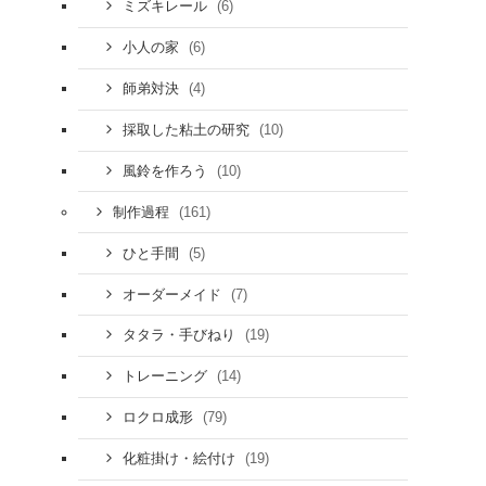
(6)
ミズキレール
(6)
小人の家
(4)
師弟対決
(10)
採取した粘土の研究
(10)
風鈴を作ろう
(161)
制作過程
(5)
ひと手間
(7)
オーダーメイド
(19)
タタラ・手びねり
(14)
トレーニング
(79)
ロクロ成形
(19)
化粧掛け・絵付け