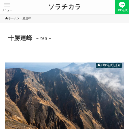
ソラチカラ
メニュー
LINE公式
ホーム
十勝連峰
十勝連峰
– tag –
LINE公式だより