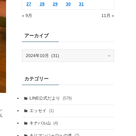
27
28
29
30
31
« 9月
11月 »
アーカイブ
ア
ー
カ
イ
カテゴリー
ブ
LINE公式だより
(578)
ン
エッセイ
(1)
私
キナバル山
(4)
キリマンジャロへの道
(7)