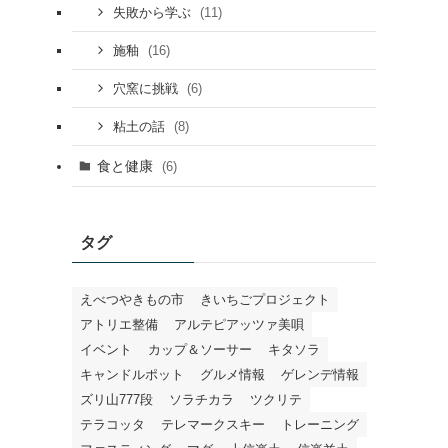
(11)
失敗から学ぶ
(16)
施釉
(6)
穴窯に挑戦
(8)
粘土の話
食と健康
(6)
タグ
えべつやきもの市
きいちごプロジェクト
アトリエ整備
アルテピアッツァ美唄
イベント
カップ＆ソーサー
キタソラ
キャンドルポット
グルメ情報
ゲレンデ情報
ズリ山777段
ソラチカラ
ツクリテ
テラコッタ
テレマークスキー
トレーニング