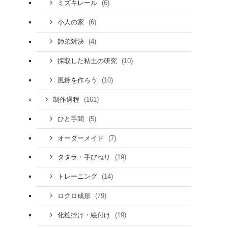
(6)
ミズキレール
(6)
小人の家
(4)
師弟対決
(10)
採取した粘土の研究
(10)
風鈴を作ろう
(161)
制作過程
(5)
ひと手間
(7)
オーダーメイド
(19)
タタラ・手びねり
(14)
トレーニング
(79)
ロクロ成形
(19)
化粧掛け・絵付け