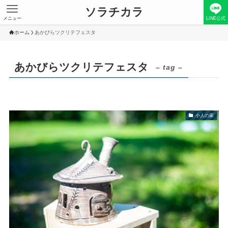
ソラチカラ
メニュー
LINE公式
ホーム
あかびらツクリテフェスタ
あかびらツクリテフェスタ
– tag –
小人の家