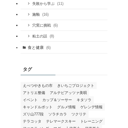
(11)
失敗から学ぶ
(16)
施釉
(6)
穴窯に挑戦
(8)
粘土の話
食と健康
(6)
タグ
えべつやきもの市
きいちごプロジェクト
アトリエ整備
アルテピアッツァ美唄
イベント
カップ＆ソーサー
キタソラ
キャンドルポット
グルメ情報
ゲレンデ情報
ズリ山777段
ソラチカラ
ツクリテ
テラコッタ
テレマークスキー
トレーニング