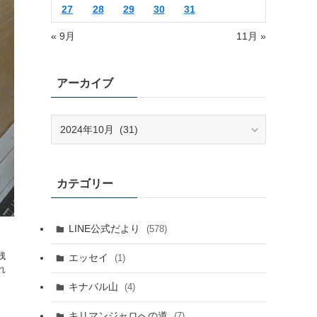
27
28
29
30
31
« 9月
11月 »
アーカイブ
ア
ー
カ
イ
カテゴリー
ブ
LINE公式だより
(578)
残
エッセイ
(1)
れ
キナバル山
(4)
キリマンジャロへの道
(7)