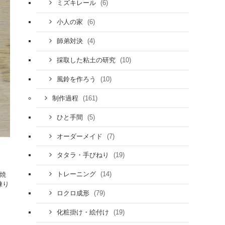
(6)
ミズキレール
(6)
小人の家
(4)
師弟対決
(10)
採取した粘土の研究
(10)
風鈴を作ろう
(161)
制作過程
(5)
ひと手間
(7)
オーダーメイド
(19)
タタラ・手びねり
(14)
焼
トレーニング
練り
(79)
ロクロ成形
(19)
化粧掛け・絵付け