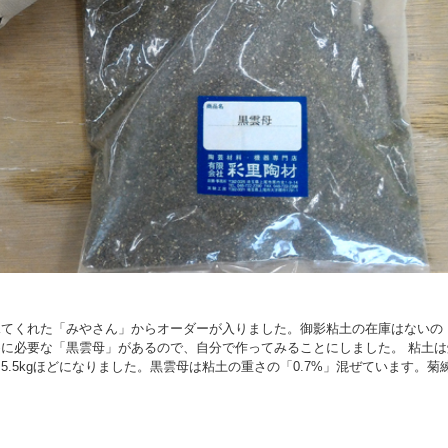
見てくれた「みやさん」からオーダーが入りました。御影粘土の在庫はないの
に必要な「黒雲母」があるので、自分で作ってみることにしました。 粘土は
.5kgほどになりました。黒雲母は粘土の重さの「0.7%」混ぜています。菊