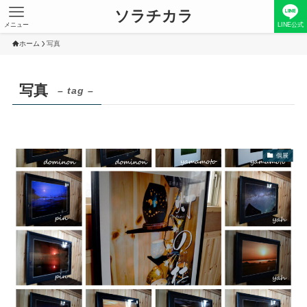
ソラチカラ
メニュー
LINE公式
ホーム
写真
写真
– tag –
個展