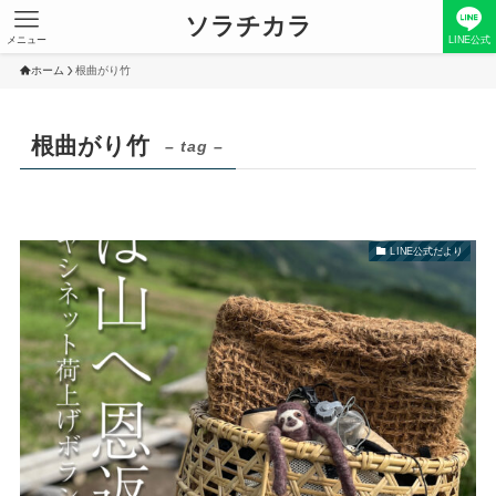
ソラチカラ
メニュー
LINE公式
ホーム
根曲がり竹
根曲がり竹
– tag –
LINE公式だより