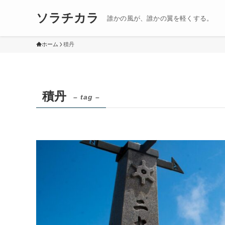
ソラチカラ
誰かの風が、誰かの翼を軽くする。
ホーム
積丹
積丹
– tag –