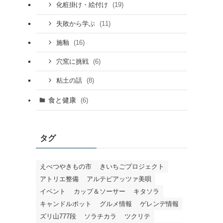
(19)
化粧掛け・絵付け
(11)
失敗から学ぶ
(16)
施釉
(6)
穴窯に挑戦
(8)
粘土の話
食と健康
(6)
タグ
えべつやきもの市
きいちごプロジェクト
アトリエ整備
アルテピアッツァ美唄
イベント
カップ＆ソーサー
キタソラ
キャンドルポット
グルメ情報
ゲレンデ情報
ズリ山777段
ソラチカラ
ツクリテ