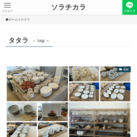
ソラチカラ
メニュー
LINE公式
ホーム
タタラ
タタラ
– tag –
施釉