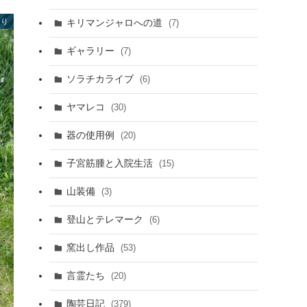
より
キリマンジャロへの道
(7)
ギャラリー
(7)
ソラチカライブ
(6)
ヤマレコ
(30)
器の使用例
(20)
子宮筋腫と入院生活
(15)
山装備
(3)
登山とテレマーク
(6)
窯出し作品
(53)
言霊たち
(20)
陶芸日記
(379)