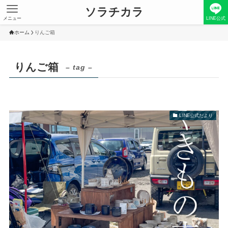
ソラチカラ
メニュー
LINE公式
ホーム
りんご箱
りんご箱
– tag –
LINE公式だより