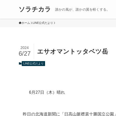
ソラチカラ
誰かの風が、誰かの翼を軽くする。
ホーム
LINE公式だより
2024
エサオマントッタベツ岳
6/27
LINE公式だより
6月27日（木）晴れ
昨日の北海道新聞に「日高山脈襟裳十勝国立公園