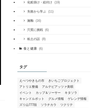
(19)
化粧掛け・絵付け
(11)
失敗から学ぶ
(16)
施釉
(6)
穴窯に挑戦
(8)
粘土の話
食と健康
(6)
タグ
えべつやきもの市
きいちごプロジェクト
アトリエ整備
アルテピアッツァ美唄
イベント
カップ＆ソーサー
キタソラ
キャンドルポット
グルメ情報
ゲレンデ情報
ズリ山777段
ソラチカラ
ツクリテ