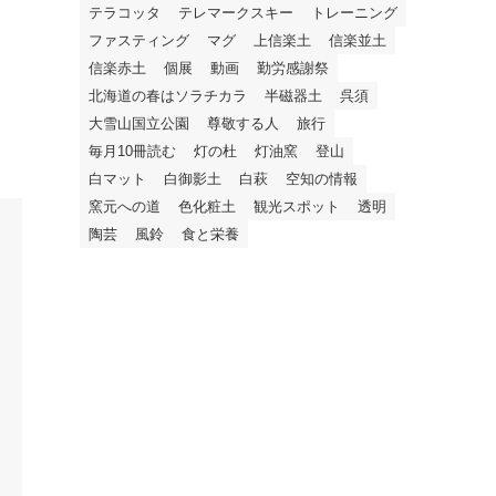
テラコッタ
テレマークスキー
トレーニング
ファスティング
マグ
上信楽土
信楽並土
信楽赤土
個展
動画
勤労感謝祭
北海道の春はソラチカラ
半磁器土
呉須
大雪山国立公園
尊敬する人
旅行
毎月10冊読む
灯の杜
灯油窯
登山
白マット
白御影土
白萩
空知の情報
窯元への道
色化粧土
観光スポット
透明
陶芸
風鈴
食と栄養