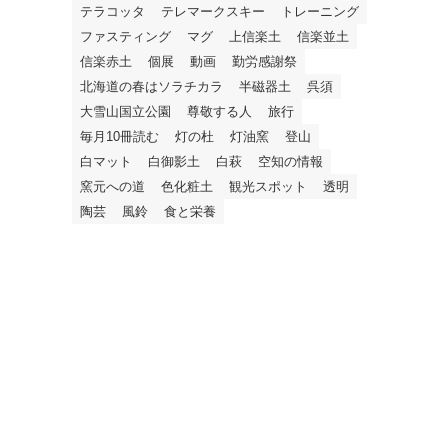
テラコッタ
テレマークスキー
トレーニング
ファスティング
マグ
上信楽土
信楽並土
信楽赤土
個展
動画
勤労感謝祭
北海道の春はソラチカラ
半磁器土
呉須
大雪山国立公園
尊敬する人
旅行
毎月10冊読む
灯の杜
灯油窯
登山
白マット
白御影土
白萩
空知の情報
窯元への道
色化粧土
観光スポット
透明
陶芸
風鈴
食と栄養