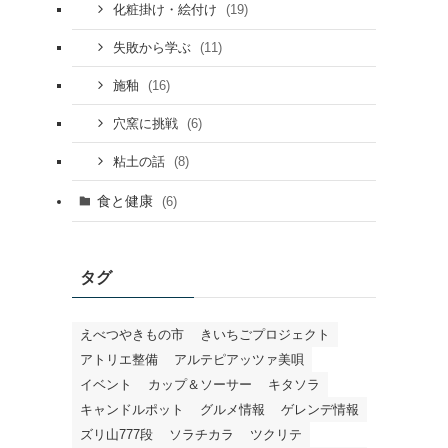
(19)
化粧掛け・絵付け
(11)
失敗から学ぶ
(16)
施釉
(6)
穴窯に挑戦
(8)
粘土の話
食と健康
(6)
タグ
えべつやきもの市
きいちごプロジェクト
アトリエ整備
アルテピアッツァ美唄
イベント
カップ＆ソーサー
キタソラ
キャンドルポット
グルメ情報
ゲレンデ情報
ズリ山777段
ソラチカラ
ツクリテ