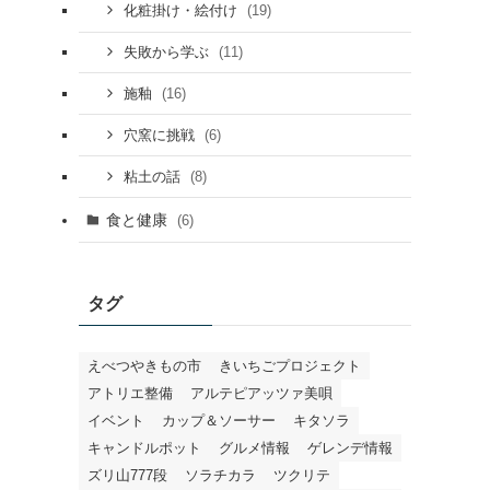
(19)
化粧掛け・絵付け
(11)
失敗から学ぶ
(16)
施釉
(6)
穴窯に挑戦
(8)
粘土の話
食と健康
(6)
タグ
えべつやきもの市
きいちごプロジェクト
アトリエ整備
アルテピアッツァ美唄
イベント
カップ＆ソーサー
キタソラ
キャンドルポット
グルメ情報
ゲレンデ情報
ズリ山777段
ソラチカラ
ツクリテ