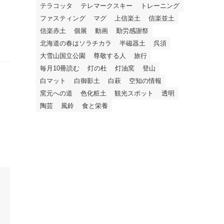
テラコッタ
テレマークスキー
トレーニング
ファスティング
マグ
上信楽土
信楽並土
信楽赤土
個展
動画
勤労感謝祭
北海道の春はソラチカラ
半磁器土
呉須
大雪山国立公園
尊敬する人
旅行
毎月10冊読む
灯の杜
灯油窯
登山
白マット
白御影土
白萩
空知の情報
窯元への道
色化粧土
観光スポット
透明
陶芸
風鈴
食と栄養